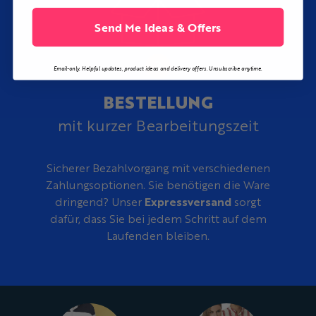
Send Me Ideas & Offers
Email-only. Helpful updates, product ideas and delivery offers. Unsubscribe anytime.
BESTELLUNG
mit kurzer Bearbeitungszeit
Sicherer Bezahlvorgang mit verschiedenen
Zahlungsoptionen. Sie benötigen die Ware
dringend? Unser
Expressversand
sorgt
dafür, dass Sie bei jedem Schritt auf dem
Laufenden bleiben.