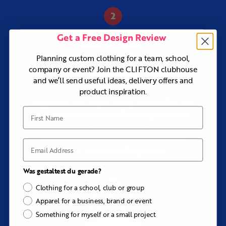
Get a Free Design Review
ERSTELLEN
Ihre individuell gestaltete
Planning custom clothing for a team, school,
Kleidung
company or event? Join the CLIFTON clubhouse
and we’ll send useful ideas, delivery offers and
product inspiration.
Fügen Sie Ihre Logos hinzu, wählen Sie Ihre
First Name
Farben aus und teilen Sie uns genau mit,
was Sie sich vorstellen. Wir lieben es, Ihre
Vision zum Leben zu erwecken – ganz
Email
gleich, wie der Auftrag lautet.
Was gestaltest du gerade?
Clothing for a school, club or group
Apparel for a business, brand or event
Something for myself or a small project