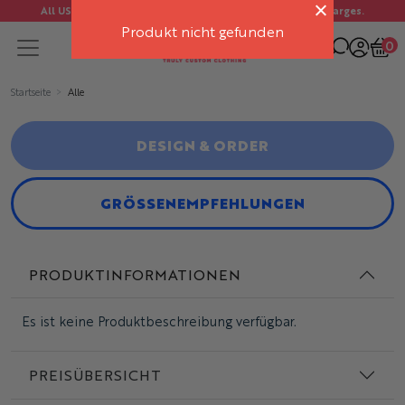
All US orders ship FREE. No import duties or customs charges.
Produkt nicht gefunden
0
Startseite
Alle
DESIGN & ORDER
GRÖSSENEMPFEHLUNGEN
PRODUKTINFORMATIONEN
Es ist keine Produktbeschreibung verfügbar.
PREISÜBERSICHT