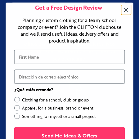
CREAR
Get a Free Design Review
tu ropa personalizada
Planning custom clothing for a team, school,
company or event? Join the CLIFTON clubhouse
and we’ll send useful ideas, delivery offers and
Añade tus logotipos, elige tus colores y
product inspiration.
dinos exactamente lo que quieres. Nos
encanta hacer realidad tu visión, sea cual
First Name
sea el encargo.
Correo electrónico
¿Qué estás creando?
Clothing for a school, club or group
Apparel for a business, brand or event
Something for myself or a small project
Send Me Ideas & Offers