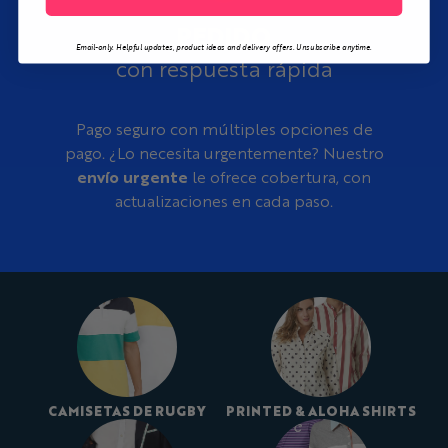
PEDIDO
Email-only. Helpful updates, product ideas and delivery offers. Unsubscribe anytime.
con respuesta rápida
Pago seguro con múltiples opciones de
pago. ¿Lo necesita urgentemente? Nuestro
envío urgente
le ofrece cobertura, con
actualizaciones en cada paso.
CAMISETAS DE RUGBY
PRINTED & ALOHA SHIRTS