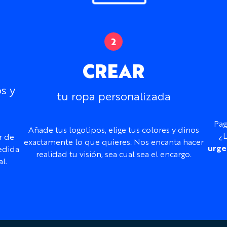
CREAR
s y
tu ropa personalizada
Pag
Añade tus logotipos, elige tus colores y dinos
¿L
r de
exactamente lo que quieres. Nos encanta hacer
urge
edida
realidad tu visión, sea cual sea el encargo.
l.