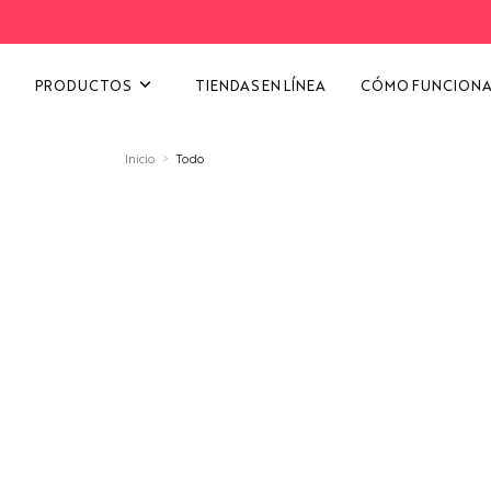
VER TODAS LAS CATEGORÍ
PRODUCTOS
TIENDAS EN LÍNEA
CÓMO FUNCION
Inicio
Todo