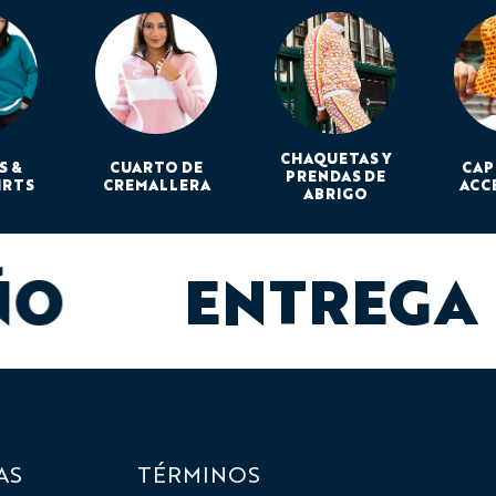
CHAQUETAS Y
S &
CUARTO DE
CAP
PRENDAS DE
IRTS
CREMALLERA
ACC
ABRIGO
ÑO
ENTREGA
AS
TÉRMINOS