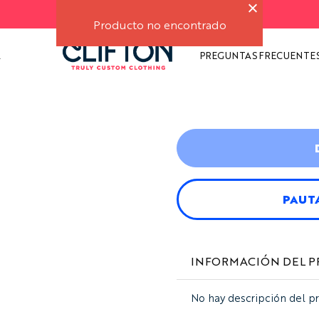
Free delivery on orders over $500
AS
S
Producto no encontrado
A
PREGUNTAS FRECUENTE
PAUT
INFORMACIÓN DEL 
No hay descripción del p