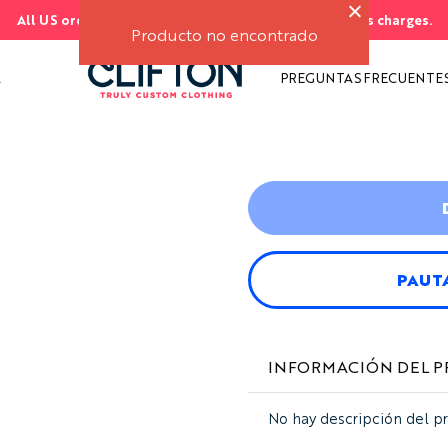
All US orders ship FREE. No import duties or customs charges.
AS
S
Producto no encontrado
A
PREGUNTAS FRECUENTE
PAUT
INFORMACIÓN DEL 
No hay descripción del p