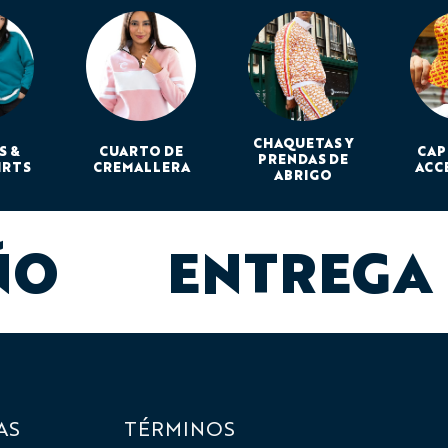
CHAQUETAS Y
S &
CUARTO DE
CAP
PRENDAS DE
IRTS
CREMALLERA
ACC
ABRIGO
ÑO
ENTREGA
AS
TÉRMINOS