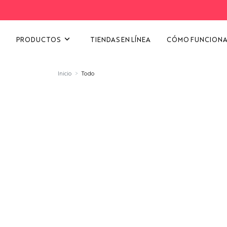
VER TODAS LAS CATEGORÍ
PRODUCTOS
TIENDAS EN LÍNEA
CÓMO FUNCION
Inicio
Todo