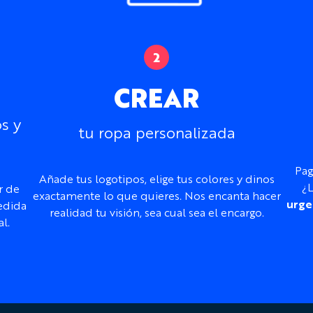
CREAR
s y
tu ropa personalizada
Pag
Añade tus logotipos, elige tus colores y dinos
¿L
r de
exactamente lo que quieres. Nos encanta hacer
urge
edida
realidad tu visión, sea cual sea el encargo.
l.