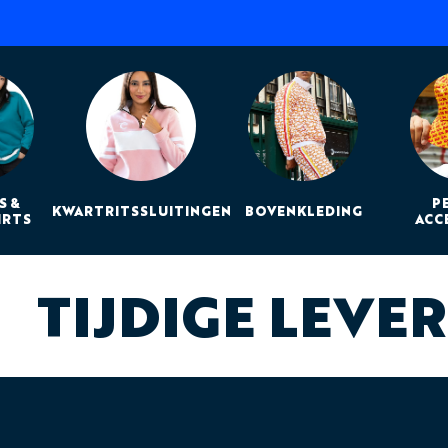
S &
P
KWARTRITSSLUITINGEN
BOVENKLEDING
IRTS
ACC
TIJDIGE LEVE