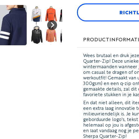
RICHT
PRODUCTINFORMAT
Wees brutaal en druk jeze
Quarter-Zip! Deze unieke
wintermaanden wanneer je
om casual te dragen of om
werkoutfit! Gemaakt van u
300gsm) en een q-zip on
gemaakte details, zal di
favoriete stukken in je ka
En dat niet alleen, dit i
een extra laag innovatie
milieuvriendelijk is. Je 
geborduurde logo's, tekst
helemaal op jou is afges
en laat vandaag nog je pe
Sherpa Quarter-Zip!