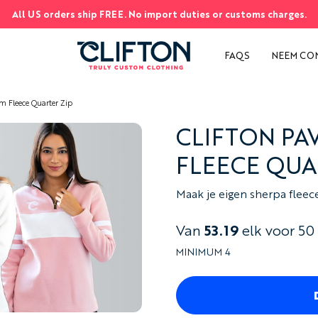
All US orders ship FREE. No import duties or customs charges.
EN
S
FAQS
NEEM CO
m Fleece Quarter Zip
CLIFTON PA
FLEECE QUA
Maak je eigen sherpa flee
Van
53.19
elk voor 50
MINIMUM 4