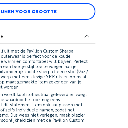
LIJNEN VOOR GROOTTE
IE
lf uit met de Pavilion Custom Sherpa
 outerwear is perfect voor de koude
 warm en comfortabel wilt blijven. Perfect
 een beetje stijl toe te voegen aan je
itzonderlijk zachte sherpa fleece stof (9oz /
twerp met een stevige YKK rits en op maat
t op maat gemaakte item zeker een van je
st worden.
tem wordt koolstofneutraal geleverd en voegt
 toe waardoor het ook nog eens
kunt dit statement item ook aanpassen met
 of zelfs individuele namen, zodat het
temd. Dus wees niet verlegen, maak plezier
rsoonlijkheid zien met de Pavilion Custom