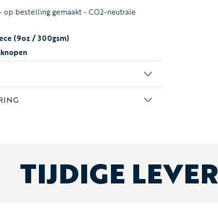
- op bestelling gemaakt - CO2-neutrale
eece (9oz / 300gsm)
ukknopen
 stofkleuren
duele details toevoegen
kassa
RING
t
x van maten - we bieden heren-, dames- en
ieke pasvorm (ruim gesneden voor
TIJDIGE LEVE
rp?
maakte ritsen
die je zoekt? Neem vandaag