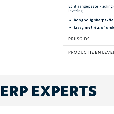
Echt aangepaste kleding 
levering
hoogpolig sherpa-fl
kraag met rits of dr
aangepast ontwerp en
PRIJSGIDS
borduurwerk & indivi
kies een maat bij de 
PRODUCTIE EN LEVE
op bestelling gemaak
Bestel elke gewenste mi
kindermaten in een klass
moeiteloos dragen).
ERP EXPERTS
Hulp nodig bij het ontwe
Zie je niet de
op maat ge
nog contact met ons op!