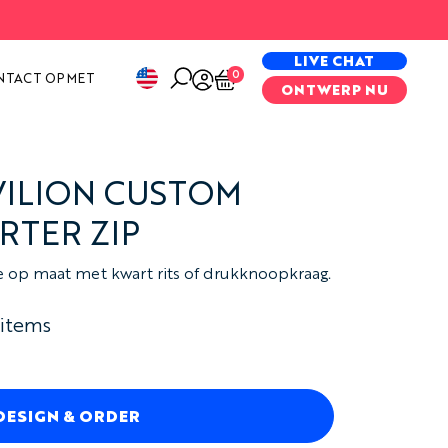
PECIAL PROJECTS
LIVE CHAT
0
NTACT OP MET
ONTWERP NU
VILION CUSTOM
RTER ZIP
ce op maat met kwart rits of drukknoopkraag.
 items
DESIGN & ORDER