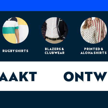
BLAZERS &
PRINTED &
RUGBY SHIRTS
CLUBWEAR
ALOHA SHIRTS
MAAKT
ONTW