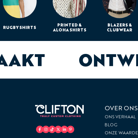
PRINTED &
BLAZERS &
RUGBY SHIRTS
ALOHA SHIRTS
CLUBWEAR
MAAKT
ONTWE
OVER ONS
ONS VERHAAL
BLOG
ONZE WAARD