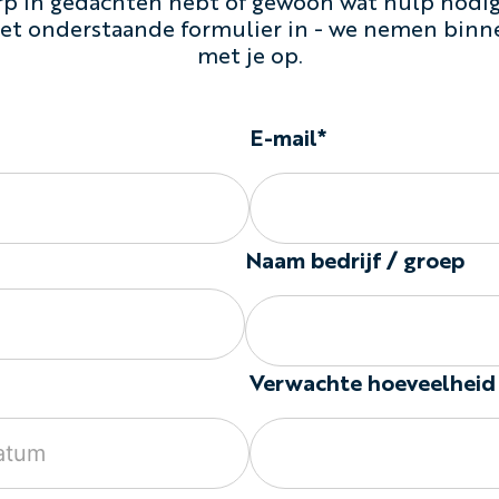
p in gedachten hebt of gewoon wat hulp nodig 
 het onderstaande formulier in - we nemen binn
met je op.
E-mail*
Naam bedrijf / groep
Verwachte hoeveelheid