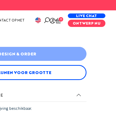
PECIAL PROJECTS
LIVE CHAT
0
NTACT OP MET
ONTWERP NU
DESIGN & ORDER
LIJNEN VOOR GROOTTE
IE
jving beschikbaar.