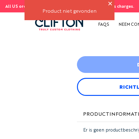
All US orders ship FREE. No import duties or customs charges.
EN
S
Product niet gevonden
FAQS
NEEM CO
RICHT
PRODUCTINFORMAT
Er is geen productbeschri