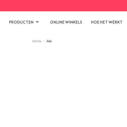
ALLE CATEGORIEËN BEKIJK
PRODUCTEN
ONLINE WINKELS
HOE HET WERKT
Home
Alle