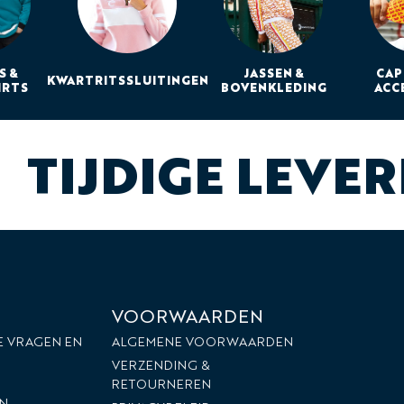
S &
JASSEN &
CAP
KWARTRITSSLUITINGEN
IRTS
BOVENKLEDING
ACC
TIJDIGE LEVE
VOORWAARDEN
E VRAGEN EN
ALGEMENE VOORWAARDEN
VERZENDING &
RETOURNEREN
N