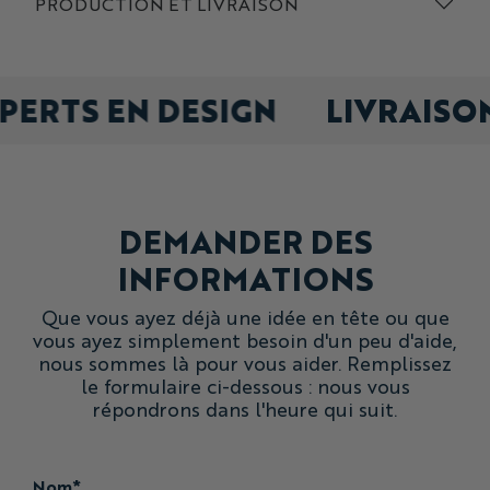
PRODUCTION ET LIVRAISON
personnalisés
pick any size mix at checkout, minimum 10 bibs
sur mesure
XPERTS EN DESIGN
LIVRAISO
Order any mix of sizes you required - our training bibs are
generously cut for effortless wear over other layers.
Need some design help?
Not seeing exactly what you are looking for? Contact Us
today!
DEMANDER DES
INFORMATIONS
Que vous ayez déjà une idée en tête ou que
vous ayez simplement besoin d'un peu d'aide,
nous sommes là pour vous aider. Remplissez
le formulaire ci-dessous : nous vous
répondrons dans l'heure qui suit.
Nom*