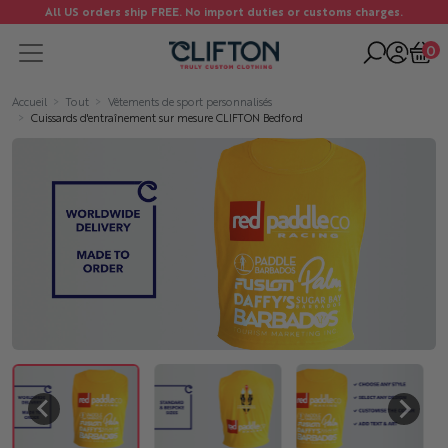
All US orders ship FREE. No import duties or customs charges.
0
Accueil
Tout
Vêtements de sport personnalisés
Cuissards d'entraînement sur mesure CLIFTON Bedford