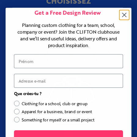
CHOISISSEZ
400
parmi plus de
produits et
Get a Free Design Review
modèles
Planning custom clothing for a team, school,
company or event? Join the CLIFTON clubhouse
Découvrez notre gamme de vêtements
and we’ll send useful ideas, delivery offers and
haut de gamme, ou confiez-nous la
product inspiration.
création de pièces sur mesure lorsque vous
Prénom
recherchez quelque chose d'exceptionnel.
Courriel
Que crées-tu ?
Clothing for a school, club or group
Apparel for a business, brand or event
Something for myself or a small project