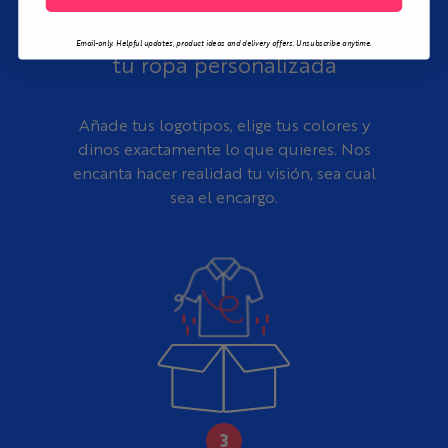
CREAR
Email-only. Helpful updates, product ideas and delivery offers. Unsubscribe anytime.
tu ropa personalizada
Añade tus logotipos, elige tus colores y
dinos exactamente lo que quieres. Nos
encanta hacer realidad tu visión, sea cual
sea el encargo.