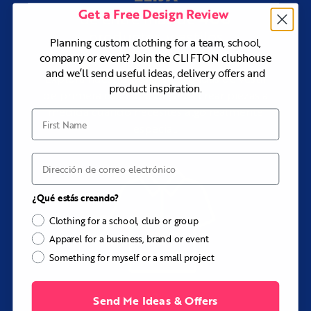
Get a Free Design Review
400
de entre más de
productos y estilos
Planning custom clothing for a team, school,
company or event? Join the CLIFTON clubhouse
and we’ll send useful ideas, delivery offers and
Explora nuestra gama de prendas de vestir
product inspiration.
de primera calidad o déjanos crear piezas a
medida cuando necesites algo realmente
First Name
especial.
Correo electrónico
¿Qué estás creando?
Clothing for a school, club or group
Apparel for a business, brand or event
Something for myself or a small project
Send Me Ideas & Offers