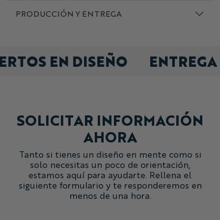
diseño personalizado y colores de tela con
coincidencia de colores Pantone
PRODUCCIÓN Y ENTREGA
Añadir estampados sin costuras y detalles
individuales.
Elige cualquier combinación de tallas al finalizar la
PERTOS EN DISEÑO
ENTREGA
compra, mínimo 10 baberos.
hecho a medida
Pide cualquier combinación de tallas que necesites:
nuestros petos de entrenamiento tienen un corte
amplio para que puedas ponértelos fácilmente sobre
SOLICITAR INFORMACIÓN
otras prendas.
¿Necesita ayuda con el diseño?
AHORA
¿No encuentra exactamente lo que busca? ¡Póngase en
contacto con nosotros hoy mismo!
Tanto si tienes un diseño en mente como si
solo necesitas un poco de orientación,
estamos aquí para ayudarte. Rellena el
siguiente formulario y te responderemos en
menos de una hora.