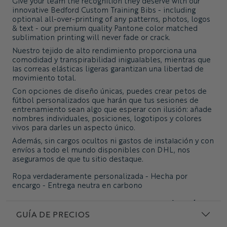
Give your team the recognition they deserve with our
innovative Bedford Custom Training Bibs - including
optional all-over-printing of any patterns, photos, logos
& text - our premium quality Pantone color matched
sublimation printing will never fade or crack.
Nuestro tejido de alto rendimiento proporciona una
comodidad y transpirabilidad inigualables, mientras que
las correas elásticas ligeras garantizan una libertad de
movimiento total.
Con opciones de diseño únicas, puedes crear petos de
fútbol personalizados que harán que tus sesiones de
entrenamiento sean algo que esperar con ilusión: añade
nombres individuales, posiciones, logotipos y colores
vivos para darles un aspecto único.
Además, sin cargos ocultos ni gastos de instalación y con
envíos a todo el mundo disponibles con DHL, nos
aseguramos de que tu sitio destaque.
Ropa verdaderamente personalizada - Hecha por
encargo - Entrega neutra en carbono
tejido técnico que absorbe la humedad (5 oz / 160
g/m²)
GUÍA DE PRECIOS