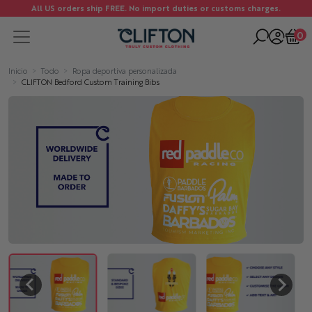
All US orders ship FREE. No import duties or customs charges.
0
Inicio
Todo
Ropa deportiva personalizada
CLIFTON Bedford Custom Training Bibs