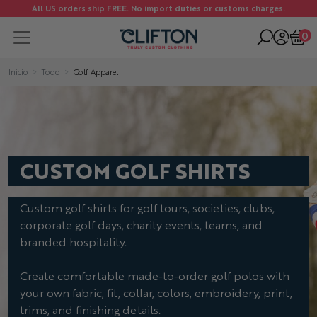
All US orders ship FREE. No import duties or customs charges.
0
Inicio
Todo
Golf Apparel
CUSTOM GOLF SHIRTS
Custom golf shirts for golf tours, societies, clubs,
corporate golf days, charity events, teams, and
branded hospitality.
Create comfortable made-to-order golf polos with
your own fabric, fit, collar, colors, embroidery, print,
trims, and finishing details.