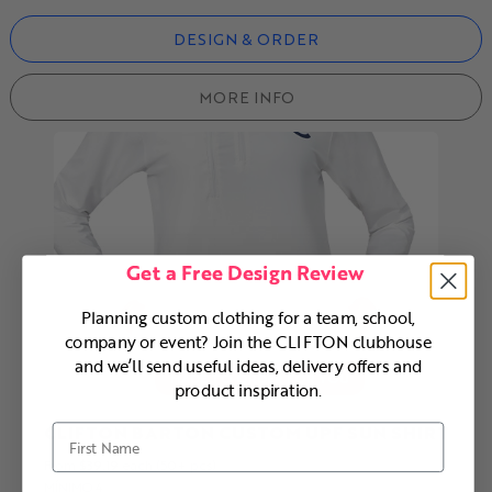
DESIGN & ORDER
MORE INFO
Get a Free Design Review
Planning custom clothing for a team, school,
company or event? Join the CLIFTON clubhouse
and we’ll send useful ideas, delivery offers and
product inspiration.
CLIFTON BARTON CUSTOM UPF SUN SHIRT
First Name
From
$39.19
each (50+ pcs)
MÍNIMO 4