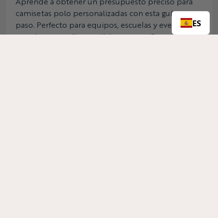
Aprende a obtener un presupuesto preciso para
camisetas polo personalizadas con esta guía paso a
ES
paso. Perfecto para equipos, escuelas y eventos
que desean realizar pedidos con confianza.
Leer más
Camisa de golf frente a polo: 7 diferencias
que debes conocer
Descubre las diferencias entre las camisetas de golf
y los polos. Explora sus características en cuanto a
tejido, diseño y rendimiento para elegir la camiseta
perfecta para cada ocasión.
Leer más
How to Create Trendy Custom Merch for
Your Brand or Event