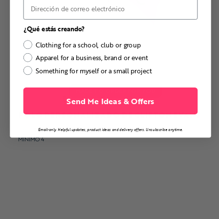
Correo electrónico
¿Qué estás creando?
Clothing for a school, club or group
Apparel for a business, brand or event
Something for myself or a small project
Send Me Ideas & Offers
POLO PERSONALIZADO DE CLIFTON EVANS
From
$39.19
each (50+ pcs)
Email-only. Helpful updates, product ideas and delivery offers. Unsubscribe anytime.
MÍNIMO 4