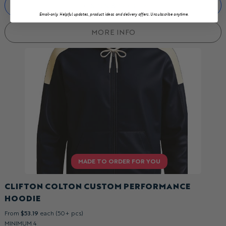
DESIGN & ORDER
Email-only. Helpful updates, product ideas and delivery offers. Unsubscribe anytime.
MORE INFO
CLIFTON COLTON CUSTOM PERFORMANCE
HOODIE
From
$53.19
each (50+ pcs)
MINIMUM 4