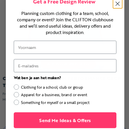
Get a Free Design Review
Planning custom clothing for a team, school,
company or event? Join the CLIFTON clubhouse
and we’ll send useful ideas, delivery offers and
product inspiration.
Voornaam
E-mail
CLIFTON KEELER CUSTOM PERFORMANCE CROP
Wat ben je aan het maken?
TOP
Clothing for a school, club or group
From
$41.99
each (10+ pcs)
Apparel for a business, brand or event
MINIMUM 4
Something for myself or a small project
Send Me Ideas & Offers