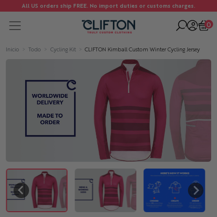
All US orders ship FREE. No import duties or customs charges.
0
Inicio
Todo
Cycling Kit
CLIFTON Kimball Custom Winter Cycling Jersey