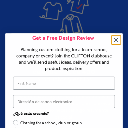
Get a Free Design Review
Planning custom clothing for a team, school,
company or event? Join the CLIFTON clubhouse
ELIJA
and we’ll send useful ideas, delivery offers and
product inspiration.
400
de entre más de
productos y estilos
First Name
Explora nuestra gama de prendas de vestir
Correo electrónico
de primera calidad o déjanos crear piezas a
medida cuando necesites algo realmente
¿Qué estás creando?
especial.
Clothing for a school, club or group