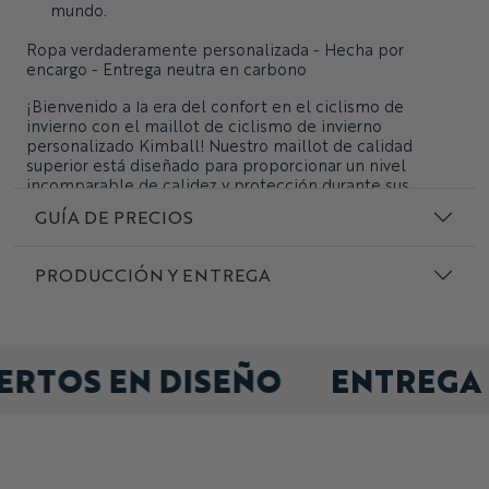
mundo.
Ropa verdaderamente personalizada - Hecha por
encargo - Entrega neutra en carbono
¡Bienvenido a la era del confort en el ciclismo de
invierno con el maillot de ciclismo de invierno
personalizado Kimball! Nuestro maillot de calidad
superior está diseñado para proporcionar un nivel
incomparable de calidez y protección durante sus
aventuras al aire libre. Está confeccionado con tejido de
GUÍA DE PRECIOS
lycra de 9 oz/300 g/m², que proporciona un ligero
aislamiento, es transpirable y absorbe la humedad, y no
se decolora con el paso del tiempo. Es el compañero
PRODUCCIÓN Y ENTREGA
perfecto para todo tipo de condiciones climáticas, lo
que lo convierte en una prenda imprescindible en el
armario de cualquier ciclista.
Puedes personalizar tu camiseta como quieras:
ERTOS EN DISEÑO
ENTREGA
selecciona el estilo de los hombros, los colores del
diseño y el estampado, añade logotipos y texto,
nombres y números individuales, así como extras como
bolsillos en el pecho, banda de silicona, cremallera
frontal completa o presilla para gafas de sol. Además, te
garantizamos una costura cómoda que siempre se ajusta
a la perfección.